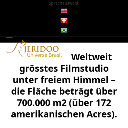
Skip
Sprachauswahl:
to
content
Open
Close
mobile
mobile
Weltweit
menu
menu
grösstes Filmstudio
unter freiem Himmel –
die Fläche beträgt über
700.000 m2 (über 172
amerikanischen Acres).