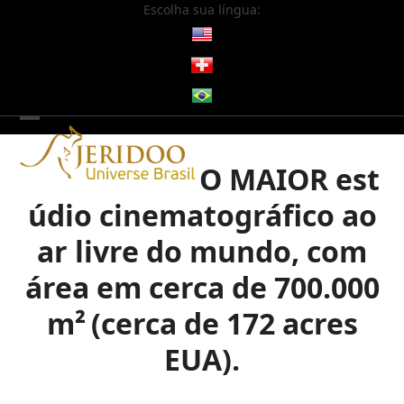
Skip
Escolha sua língua:
to
content
Open
Close
mobile
mobile
O MAIOR est
menu
menu
údio cinematográfico ao
ar livre do mundo, com
área em cerca de 700.000
m²
(cerca de 172 acres
EUA).