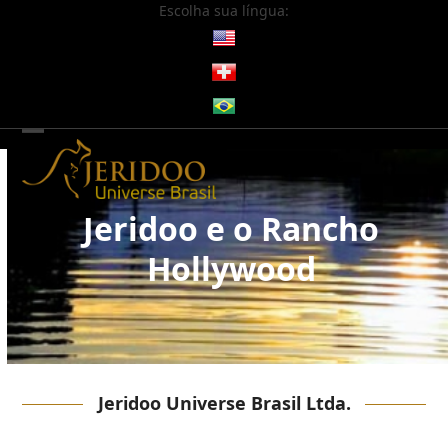
Skip
Escolha sua língua:
to
content
Open
Close
mobile
mobile
menu
menu
Jeridoo e o Rancho
Hollywood
Jeridoo Universe Brasil Ltda.