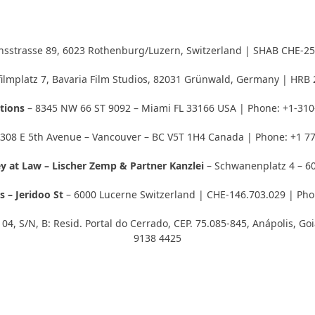
onsstrasse 89, 6023 Rothenburg/Luzern, Switzerland | SHAB CHE-25
afilmplatz 7, Bavaria Film Studios, 82031 Grünwald, Germany | HRB
ations
– 8345 NW 66 ST 9092 – Miami FL 33166 USA | Phone: +1-310
308 E 5th Avenue – Vancouver – BC V5T 1H4 Canada | Phone: +1 7
ey at Law – Lischer Zemp & Partner Kanzlei
– Schwanenplatz 4 – 6
 – Jeridoo St
– 6000 Lucerne Switzerland | CHE-146.703.029 | Pho
 04, S/N, B: Resid. Portal do Cerrado, CEP. 75.085-845, Anápolis, Go
9138 4425