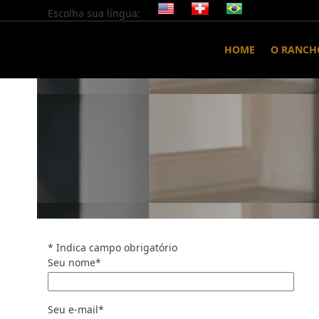
Skip
Escolha sua língua:
to
content
HOME
O RANCH
* Indica campo obrigatório
Seu nome*
Seu e-mail*