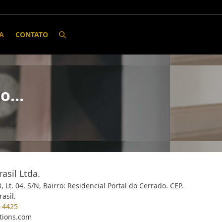
A
CONTATO
co…
asil Ltda.
 Lt. 04, S/N, Bairro: Residencial Portal do Cerrado. CEP.
asil.
-4425
tions.com