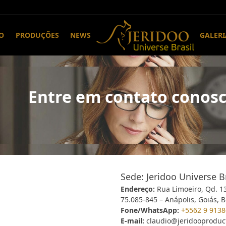
O
PRODUÇÕES
NEWS
GALERI
Entre em contato conos
Sede: Jeridoo Universe Br
Endereço:
Rua Limoeiro, Qd. 13,
75.085-845 – Anápolis, Goiás, Br
Fone/WhatsApp:
+5562 9 9138
E-mail:
claudio@jeridooproduc