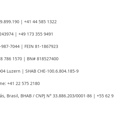
9.899.190 | +41 44 585 1322
 243974 | +49 173 355 9491
-987-7044 | FEIN 81-1867923
78 786 1570 | BN# 818527400
004 Luzern | SHAB CHE-100.6.804.185-9
ne: +41 22 575 2180
iás, Brasil, BHAB / CNPJ N° 33.886.203/0001-86​ | +55 62 9