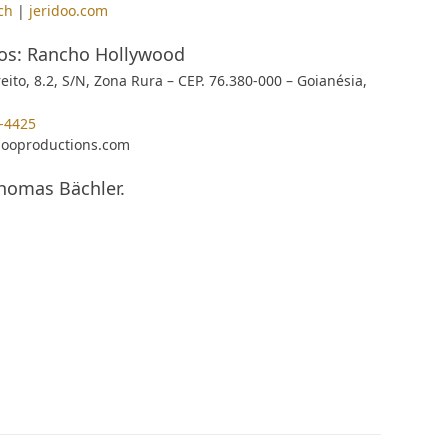
ch
|
jeridoo.com
cos: Rancho Hollywood
eito, 8.2, S/N, Zona Rura – CEP. 76.380-000 – Goianésia,
-4425
ooproductions.com
Thomas Bächler.