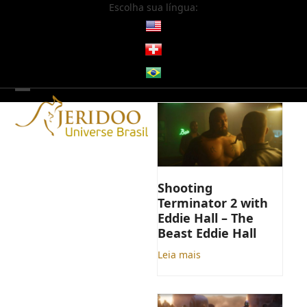
Skip
Escolha sua língua:
to
content
Open
Close
mobile
mobile
menu
menu
Shooting
Terminator 2 with
Eddie Hall – The
Beast Eddie Hall
Leia mais